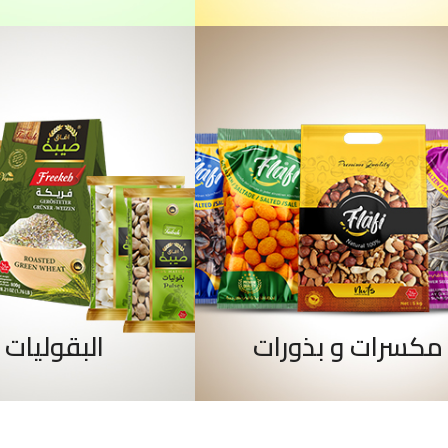
مكسرات و بذورات
البقوليات