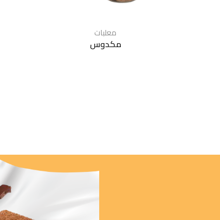
معلبات
مكدوس